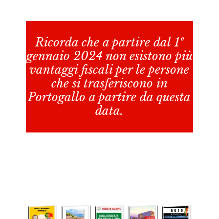
Ricorda che a partire dal 1º
gennaio 2024 non esistono più
vantaggi fiscali per le persone
che si trasferiscono in
Portogallo a partire da questa
data.