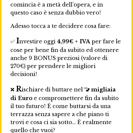
comincia è a metà dell’opera, e in
questo caso è senza dubbio vero!
Adesso tocca a te decidere cosa fare:
I
✅
nvestire oggi
4,99€ + IVA
per fare le
cose per bene fin da subito ed ottenere
anche 9 BONUS preziosi (valore di
270€) per prendere le migliori
decisioni!
R
❌
ischiare di buttare nel 🚾
migliaia
di Euro
e compromettere fin da subito
il tuo futuro! È come buttarsi da una
terrazza senza sapere a che piano ti
trovi e cosa ci sia sotto… È realmente
quello che vuoi?