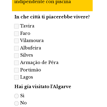
indipendente con piscina
In che città ti piacerebbe vivere?
Tavira
Faro
Vilamoura
Albufeira
Silves
Armação de Pêra
Portimão
Lagos
Hai gía visitato l'Algarve
Sì
No