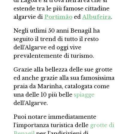
di Lagoa e si trova nell’area che si
estende tra le più famose cittadine
algarvie di
Portimão
ed
Albufeira
.
Negli utlimi 50 anni Benagil ha
seguito il trend di tutto il resto
dell’Algarve ed oggi vive
prevalentemente di turismo.
Grazie alla bellezza delle sue grotte
ed anche grazie alla sua famosissima
praia da Marinha, catalogata come
una delle 10 più belle
spiagge
dell’Algarve.
Puoi notare immediatamente
l’importanza turistica delle
grotte di
Benagil
per l’andirivieni di