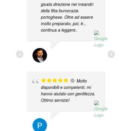
giusta direzione nei meandri
della fitta burocrazia
portoghese. Oltre ad essere
molto preparato, poi, è
...
R
continua a leggere..
G
d
d
GIUSEPPE GRASSO
n
08/11/2023
P
Q
o
Molto
d
disponibili e competenti, mi
hanno aiutato con gentilezza.
Ottimo servizio!
PAOLO TURACCIO
02/05/2023