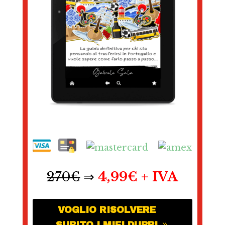
270€
⇒
4,99€ + IVA
VOGLIO RISOLVERE
SUBITO I MIEI DUBBI