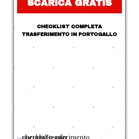
SCARICA GRATIS
CHECKLIST COMPLETA
TRASFERIMENTO IN PORTOGALLO
Scopri la nostra guida esclusiva,
introvabile altrove online
, con
tutti i passaggi pratici e legali
per
trasferirti in Portogallo
in modo
sicuro, veloce e senza sorprese
.
Niente più confusione, niente più
“segreti”: solo informazioni
concrete, passo dopo passo.