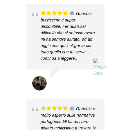
Gabriele
bravissimo e super
u
disponibile, Per qualsiasi
m
difficoltà che si potesse avere
v
mi ha sempre aiutato, ed ad
P
oggi sono qui in Algarve con
tutto quello che mi serve.
...
continua a leggere..
STEFANO PARATI
08/12/2023
P
s
Gabriele è
molto esperto sulle normative
portoghesi. Mi ha davvero
aiutato moltissimo a trovare la