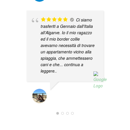
N
c
Ci siamo
m
trasferiti a Gennaio dall'Italia
d
all'Algarve. Io il mio ragazzo
s
ed il mio border collie
c
avevamo necessità di trovare
p
un appartamento vicino alla
c
spiaggia, che ammettessero
cani e che
... continua a
leggere..
CARMEN LIPANI
02/02/2023