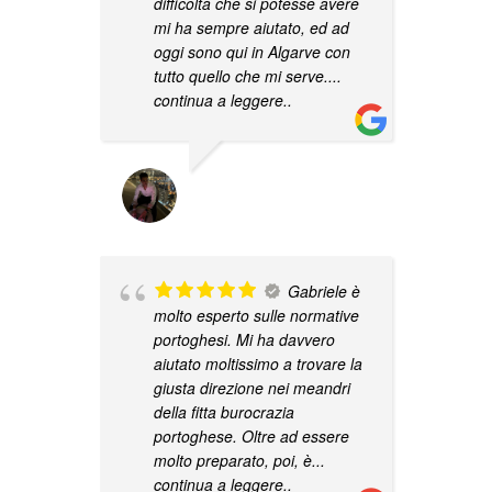
difficoltà che si potesse avere
v
mi ha sempre aiutato, ed ad
P
oggi sono qui in Algarve con
tutto quello che mi serve.
...
continua a leggere..
STEFANO PARATI
08/12/2023
P
s
Gabriele è
molto esperto sulle normative
portoghesi. Mi ha davvero
aiutato moltissimo a trovare la
giusta direzione nei meandri
della fitta burocrazia
portoghese. Oltre ad essere
molto preparato, poi, è
...
R
continua a leggere..