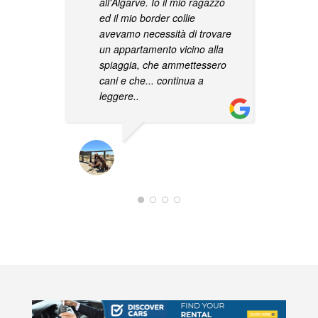
all'Algarve. Io il mio ragazzo
s
ed il mio border collie
c
avevamo necessità di trovare
p
un appartamento vicino alla
c
spiaggia, che ammettessero
cani e che
... continua a
leggere..
CARMEN LIPANI
02/02/2023