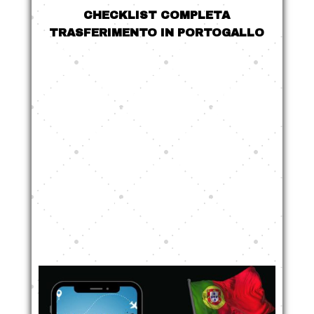
CHECKLIST COMPLETA
TRASFERIMENTO IN PORTOGALLO
Scopri la nostra guida esclusiva,
introvabile altrove online
, con
tutti i passaggi pratici e legali
per
trasferirti in Portogallo
in modo
sicuro, veloce e senza sorprese
.
Niente più confusione, niente più
“segreti”: solo informazioni
concrete, passo dopo passo.