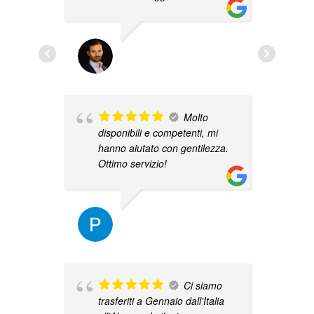
G
d
d
GIUSEPPE GRASSO
n
08/11/2023
P
Q
o
Molto
d
disponibili e competenti, mi
hanno aiutato con gentilezza.
Ottimo servizio!
PAOLO TURACCIO
02/05/2023
N
c
Ci siamo
m
trasferiti a Gennaio dall'Italia
d