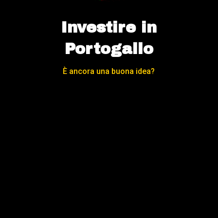
Investire in
Portogallo
È ancora una buona idea?
[dipl_text_highlighter
highlighter_content=»Scarica il Video
in PDF»
svg_type=»highlight_double_underline»
use_as_heading=»on»
svg_color=»#EDF000″
_builder_version=»4.16″
_module_preset=»default»
global_title_text_align=»center»