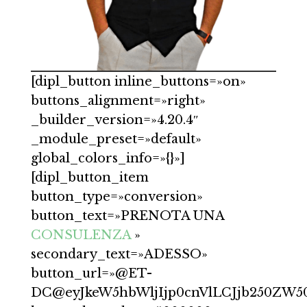
[dipl_button inline_buttons=»on»
buttons_alignment=»right»
_builder_version=»4.20.4″
_module_preset=»default»
global_colors_info=»{}»]
[dipl_button_item
button_type=»conversion»
button_text=»PRENOTA UNA
CONSULENZA
»
secondary_text=»ADESSO»
button_url=»@ET-
DC@eyJkeW5hbWljIjp0cnVlLCJjb250ZW50