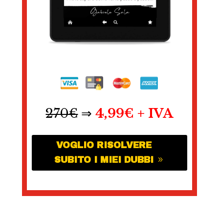
270€
⇒
4,99€ + IVA
VOGLIO RISOLVERE
SUBITO I MIEI DUBBI